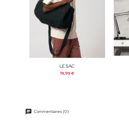
LE SAC
19,99 €
chat
Commentaires (0)