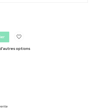
favorite_border
ier
 d'autres options
vente